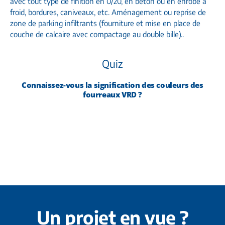
avec tout type de finition en 0/20, en béton ou en enrobé à
froid, bordures, caniveaux, etc. Aménagement ou reprise de
zone de parking infiltrants (fourniture et mise en place de
couche de calcaire avec compactage au double bille)..
Quiz
Connaissez-vous la signification des couleurs des
fourreaux VRD ?
Electricité / Vert = Télécommunications
Bleu = Eau potable / Jaune = Gaz / Rouge =
Réponse :
Un projet en vue ?